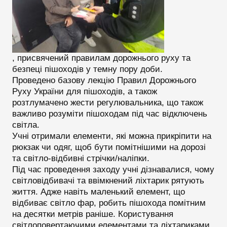
, присвячений правилам дорожнього руху та
безпеці пішоходів у темну пору доби.
Проведено базову лекцію Правил Дорожнього
Руху України для пішоходів, а також
розтлумачено жести регулювальника, що також
важливо розуміти пішоходам під час відключень
світла.
Учні отримали елементи, які можна прикріпити на
рюкзак чи одяг, щоб бути помітнішими на дорозі
та світло-відбивні стрічки/наліпки.
Під час проведення заходу учні дізнавалися, чому
світловідбивачі та ввімкнений ліхтарик рятують
життя. Адже навіть маленький елемент, що
відбиває світло фар, робить пішохода помітним
на десятки метрів раніше. Користування
світлоповертаючими елементами та ліхтариками